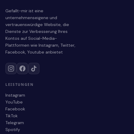
Shop
Gefallt-mir ist eine
unternehmenseigene und
vertrauenswürdige Website, die
Twitter
Dienste zur Verbesserung Ihres
Kontos auf Social-Media-
Twitter Likes/Favourites kaufen
Plattformen wie Instagram, Twitter,
Twitter-Follower kaufen
Facebook, Youtube anbietet
Twitter Retweets kaufen
TikTok
LEISTUNGEN
Instagram
Kontakt
YouTube
Facebook
TikTok
Telegram
Spotify