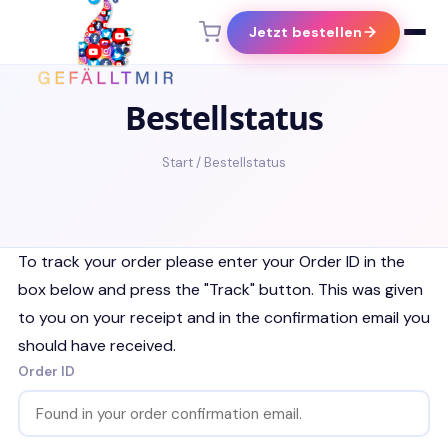
Jetzt bestellen
Instagram
Bestellstatus
Instagram Likes kaufen
Start
/ Bestellstatus
Instagram-Follower kaufen
Instagram Story Views kaufen
To track your order please enter your Order ID in the
Instagram Video Views kaufen
box below and press the "Track" button. This was given
to you on your receipt and in the confirmation email you
Youtube
should have received.
Order ID
Youtube Views kaufen
Youtube Subscriber kaufen