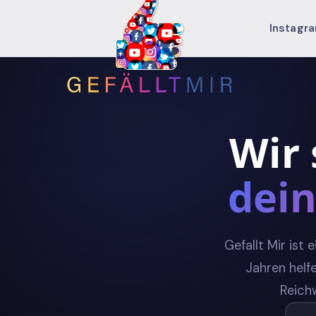
Instagr
Instagram
Instagram Likes kaufen
Wir 
Instagram-Follower kaufen
dei
Instagram Story Views kaufen
Instagram Video Views kaufen
Gefallt Mir ist
Youtube
Jahren helf
Youtube Views kaufen
Reichw