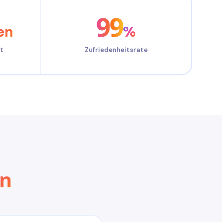
99
en
%
t
Zufriedenheitsrate
en