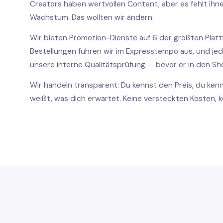
Creators haben wertvollen Content, aber es fehlt ihne
Wachstum. Das wollten wir ändern.
Twitter
Wir bieten Promotion-Dienste auf 6 der größten Plattf
Twitter Likes/Favourites kaufen
Bestellungen führen wir im Expresstempo aus, und jed
unsere interne Qualitätsprüfung — bevor er in den S
Twitter-Follower kaufen
Wir handeln transparent: Du kennst den Preis, du kenn
Twitter Retweets kaufen
weißt, was dich erwartet. Keine versteckten Kosten, 
TikTok
Kontakt