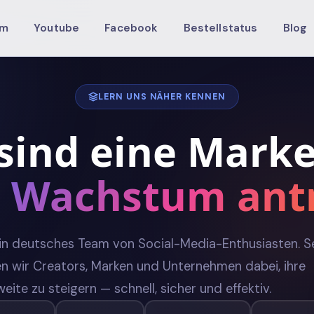
am
Youtube
Facebook
Bestellstatus
Blog
LERN UNS NÄHER KENNEN
sind eine Marke
n Wachstum antr
 ein deutsches Team von Social-Media-Enthusiasten. S
en wir Creators, Marken und Unternehmen dabei, ihre
eite zu steigern — schnell, sicher und effektiv.