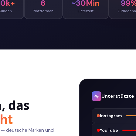
50k+
6
~30Min
99
Kunden
Plattformen
Lieferzeit
Zufriedenh
e Watch Time
ite
Unterstützte 
, das
eht
Instagram
ng — deutsche Marken und
YouTube