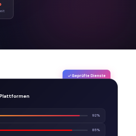
%
eit
Geprüfte Dienste
Plattformen
92%
85%